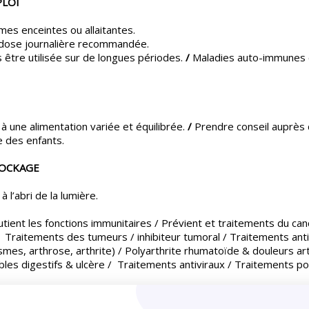
PLOI
es enceintes ou allaitantes.
 dose journalière recommandée.
s être utilisée sur de longues périodes.
/
Maladies auto-immunes 
à une alimentation variée et équilibrée.
/
Prendre conseil auprès
e des enfants.
TOCKAGE
 l’abri de la lumière.
ient les fonctions immunitaires / Prévient et traitements du can
Traitements des tumeurs / inhibiteur tumoral / Traitements anti
mes, arthrose, arthrite) / Polyarthrite rhumatoïde & douleurs arti
les digestifs & ulcère /
Traitements antiviraux / Traitements po