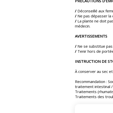
PRÉCAUTIONS D’EM
/
Déconseillé aux femm
/
Ne pas dépasser la
/
La plante ne doit pa
médecin.
AVERTISSEMENTS
/
Ne se substitue pas 
/
Tenir hors de porté
INSTRUCTION DE S
À conserver au sec et à
Recommandation : Sout
traitement intestinal /
Traitements (rhumatis
Traitements des troub