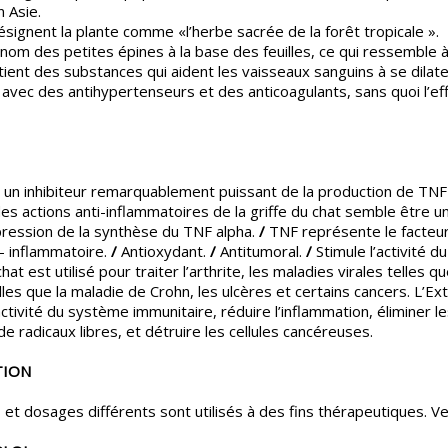
 Asie.
ésignent la plante comme «l’herbe sacrée de la forêt tropicale ».
 nom des petites épines à la base des feuilles, ce qui ressemble à
tient des substances qui aident les vaisseaux sanguins à se dilater
r avec des antihypertenseurs et des anticoagulants, sans quoi l’eff
t un inhibiteur remarquablement puissant de la production de TNF
s actions anti-inflammatoires de la griffe du chat semble être
ression de la synthèse du TNF alpha.
/
TNF représente le facteu
i- inflammatoire.
/
Antioxydant.
/
Antitumoral.
/
Stimule l’activité 
hat est utilisé pour traiter l’arthrite, les maladies virales telles q
lles que la maladie de Crohn, les ulcères et certains cancers. L’Ext
ctivité du système immunitaire, réduire l’inflammation, éliminer le
 radicaux libres, et détruire les cellules cancéreuses.
TION
et dosages différents sont utilisés à des fins thérapeutiques. Ve