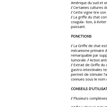
Amérique du sud et en
/
Certaines cultures d
/
Cette vigne tire son
/
La griffe du chat con
coagula- tion, à évite
puissant.
FONCTIONS
/
La Griffe de chat es
mécanisme primaire de
remarquable par supp
tumorale.
/
Action ant
/
Extrait de Griffe du c
gastro-intestinales te
permet de stimuler l’a
connues sous le nom de
CONSEILS D’UTILISA
/
Plusieurs complexes 