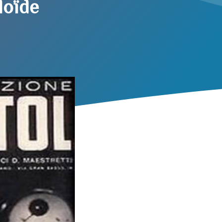
loïde