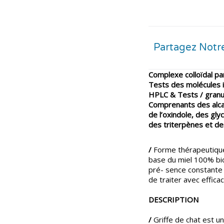
Partagez Notre
Complexe colloïdal pa
Tests des molécules i
HPLC & Tests / granu
Comprenants des alcaloï
de l’oxindole, des gly
des triterpènes et de
/
Forme thérapeutique 
base du miel 100% bio
pré- sence constante d
de traiter avec effica
DESCRIPTION
/
Griffe de chat est u