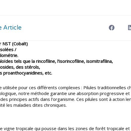
 Article
r NST (Cobalt)
solées /
lométrie.
des tels que la rincofiline, l’isorincofiline, isomitrafilina,
cosides, des stérols,
s proanthocyanidines, etc.
utilisée pour ces différents complexes : Pilules traditionnelles
logique, notre méthode garantie une absorption progressive et é
es principes actifs dans l’organisme. Ces pilules sont à action l
cité les maladies dites chroniques.
ne vigne tropicale qui pousse dans les zones de forêt tropicale et