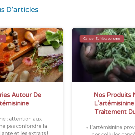
s D'articles
me
Cancer Et Métabolisme
ies Autour De
Nos Produits 
rtémisinine
L’artémisinin
Traitement D
ne : attention aux
 ne pas confondre la
« L’artémisinine pro
nte et les extraits !
des cellules canc