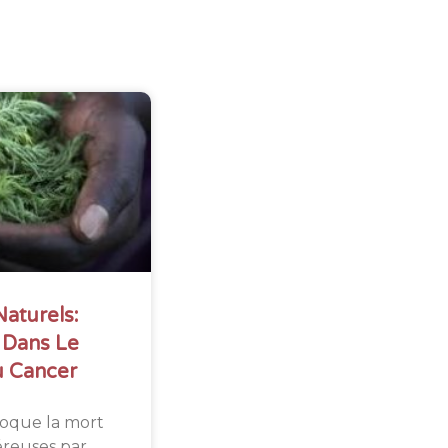
Naturels:
e Dans Le
u Cancer
voque la mort
éreuses par