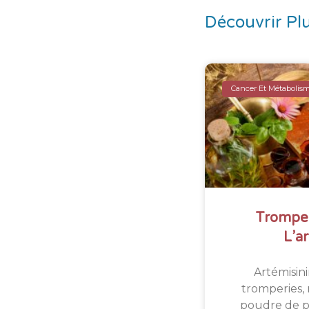
Découvrir Plu
Cancer Et Métabolis
Tromper
L’a
Artémisini
tromperies,
poudre de pla