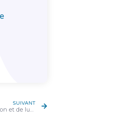
ne
SUIVANT
Complexe d’humidification et de lubrification par production massive?de sécrétion des glandes salivaires (Anti-inflammatoire des voies respiratoire)